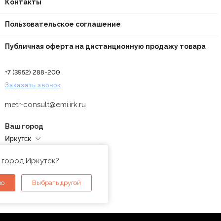
Контакты
Пользовательское соглашение
Публичная оферта на дистанционную продажу товара
+7 (3952) 288-200
Заказать звонок
metr-consult@emi.irk.ru
Ваш город
Иркутск
Адреса магазинов
 город Иркутск?
но
Выбрать другой