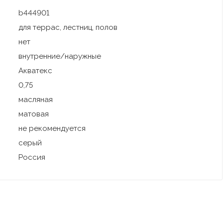
b444901
для террас, лестниц, полов
нет
внутренние/наружные
Акватекс
0,75
масляная
матовая
не рекомендуется
серый
Россия