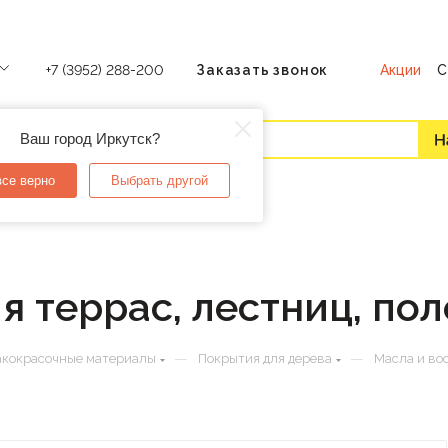
Акции
С
+7 (3952) 288-200
Заказать звонок
Ваш город Иркутск?
все верно
Выбрать другой
 террас, лестниц, пол
—
—
кокрасочные материалы
Покрытия для дерева
Масла и во