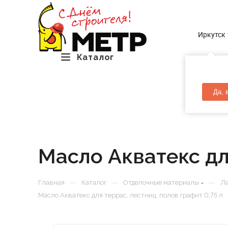
Иркутск
Каталог
Да, 
Масло Акватекс для
—
—
—
Главная
Каталог
Отделочные материалы
Ла
Масло Акватекс для террас, лестниц, полов графит 0,75 л