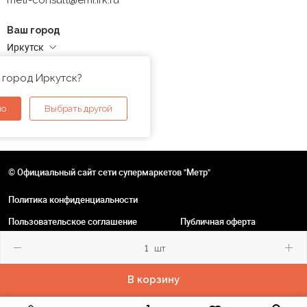
metr-consult@emi.irk.ru
Ваш город
Иркутск
Адреса магазинов
 город Иркутск?
но
Выбрать другой
© Официальный сайт сети супермаркетов "Метр"
Политика конфиденциальности
Пользовательское соглашение
Публичная оферта
шт
В корзину