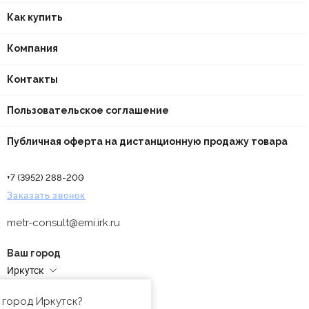
Как купить
Компания
Контакты
Пользовательское соглашение
Публичная оферта на дистанционную продажу товара
+7 (3952) 288-200
Заказать звонок
metr-consult@emi.irk.ru
Ваш город
Иркутск
Адреса магазинов
 город Иркутск?