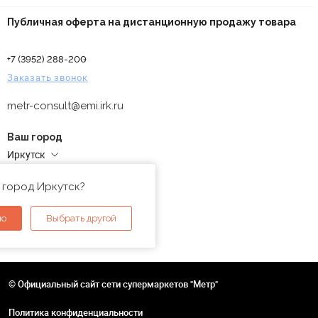
Публичная оферта на дистанционную продажу товара
+7 (3952) 288-200
Заказать звонок
metr-consult@emi.irk.ru
Ваш город
Иркутск
Адреса магазинов
 город Иркутск?
но
Выбрать другой
© Официальный сайт сети супермаркетов "Метр"
Политика конфиденциальности