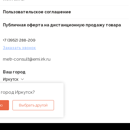
Пользовательское соглашение
Публичная оферта на дистанционную продажу товара
+7 (3952) 288-200
Заказать звонок
metr-consult@emi.irk.ru
Ваш город
Иркутск
Адреса магазинов
 город Иркутск?
но
Выбрать другой