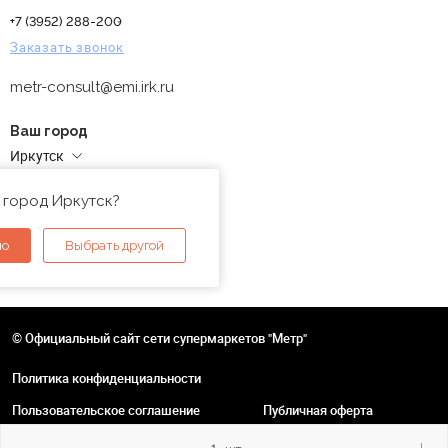
+7 (3952) 288-200
Заказать звонок
metr-consult@emi.irk.ru
Ваш город
Иркутск
Адреса магазинов
 город Иркутск?
но
Выбрать другой
© Официальный сайт сети супермаркетов "Метр"
Политика конфиденциальности
Пользовательское соглашение
Публичная оферта