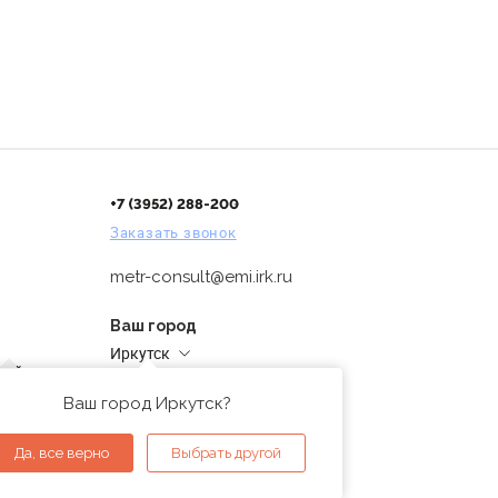
+7 (3952) 288-200
Заказать звонок
metr-consult@emi.irk.ru
Ваш город
Иркутск
дней
Адреса магазинов
проверка
Ваш город Иркутск?
ы
Да, все верно
Выбрать другой