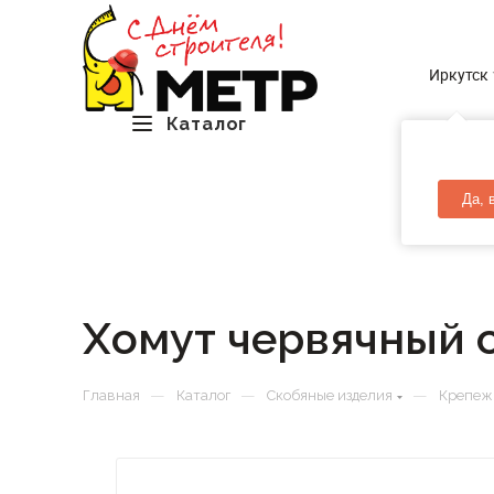
Иркутск
Каталог
Да, 
Хомут червячный с
—
—
—
Главная
Каталог
Скобяные изделия
Крепеж