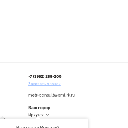
+7 (3952) 288-200
Заказать звонок
metr-consult@emi.irk.ru
Ваш город
Иркутск
дней
Адреса магазинов
проверка
Ваш город Иркутск?