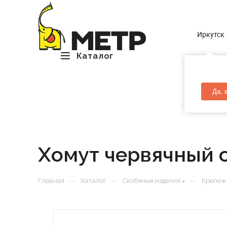
Иркутск
Каталог
Да, 
Хомут червячный с
—
—
—
Главная
Каталог
Скобяные изделия
Крепеж