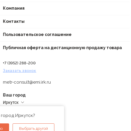
Компания
Контакты
Пользовательское соглашение
Публичная оферта на дистанционную продажу товара
+7 (3952) 288-200
Заказать звонок
metr-consult@emi.irk.ru
Ваш город
Иркутск
Адреса магазинов
 город Иркутск?
но
Выбрать другой