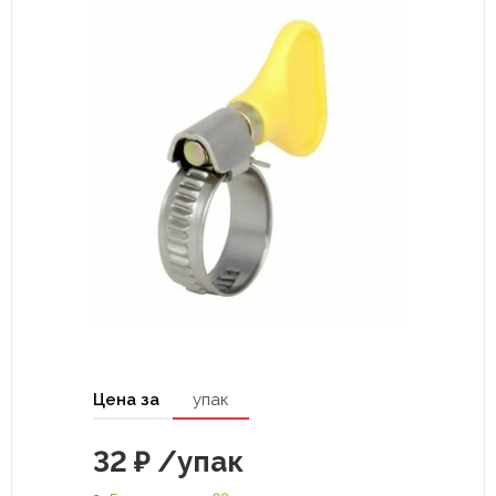
Цена за
упак
32
₽
/упак