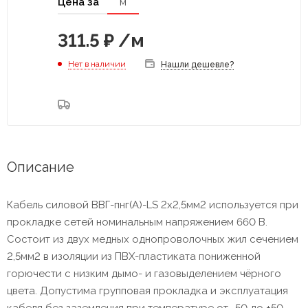
Цена за
м
311.5
₽
/м
Нет в наличии
Нашли дешевле?
Описание
Кабель силовой ВВГ-пнг(А)-LS 2х2,5мм2 используется при
прокладке сетей номинальным напряжением 660 В.
Состоит из двух медных однопроволочных жил сечением
2,5мм2 в изоляции из ПВХ-пластиката пониженной
горючести с низким дымо- и газовыделением чёрного
цвета. Допустима групповая прокладка и эксплуатация
кабеля без заземления при температуре от -50 до +50