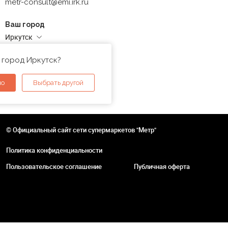
metr-consult@emi.irk.ru
Ваш город
Иркутск
Адреса магазинов
 город Иркутск?
но
Выбрать другой
© Официальный сайт сети супермаркетов "Метр"
Политика конфиденциальности
Пользовательское соглашение
Публичная оферта