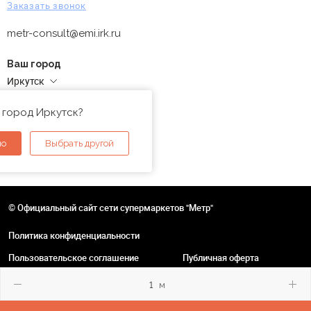
Заказать звонок
metr-consult@emi.irk.ru
Ваш город
Иркутск
Адреса магазинов
 город Иркутск?
но
Выбрать другой
© Официальный сайт сети супермаркетов "Метр"
Политика конфиденциальности
Пользовательское соглашение
Публичная оферта
м