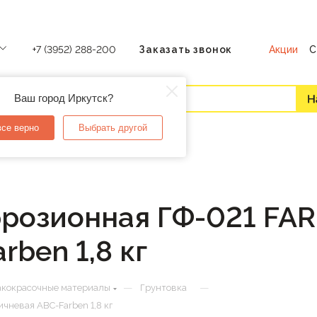
Акции
С
+7 (3952) 288-200
Заказать звонок
Ваш город Иркутск?
все верно
Выбрать другой
розионная ГФ-021 FAR
ben 1,8 кг
—
—
кокрасочные материалы
Грунтовка
чневая ABC-Farben 1,8 кг