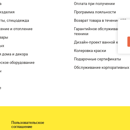
а
Оплата при получении
изделия
Программа лояльности
ты, спецодежда
Возврат товара в течение 120 
ение и отопление
Гарантийное обслуживание и 
техники
вары
Дизайн-проект ванной комнат
дых
Колеровка краски
я дома и декора
Подарочные сертификаты
ское оборудование
Обслуживание корпоративных
ы
е
Пользовательское
соглашение