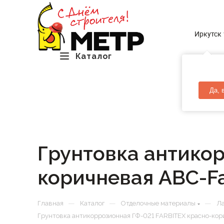
Иркутск
Каталог
Да, 
Грунтовка антикор
коричневая ABC-Far
—
—
—
Главная
Каталог
Отделочные материалы
Ла
Грунтовка антикоррозионная ГФ-021 FARBITEX красно-кори